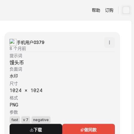
帮助
订购
手机用户0379
8 个月前
提示词
馒头币
负面词
水印
尺寸
1024
×
1024
格式
PNG
参数
fast
v 7
negative
下载
做同款