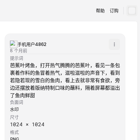
帮助
订购
手机用户4862
8 个月前
提示词
芭蕉叶烤鱼，打开热气腾腾的芭蕉叶，看见一条包
裹着作料的鱼冒着热气，滋啦滋啦的声音下，看到
若隐若现的雪白的鱼肉，看上去就非常有食欲，旁
边还摆放着版纳特制口味的蘸料，隔着屏幕都溢出
了鱼肉鲜甜
负面词
水印
尺寸
1024
×
1024
格式
PNG