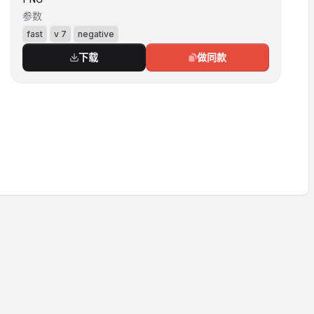
参数
fast
v 7
negative
下载
做同款