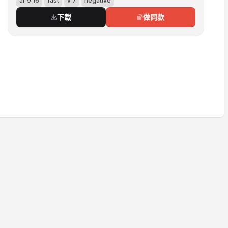
ar 9:16
fast
v 7
negative
下载
做同款