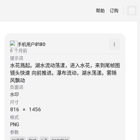
帮助
订购
手机用户8180
8 个月前
提示词
水花溅起。湖水流动荡漾，进入水花，来到尾帧图
镜头快速 向前推进。瀑布流动，湖水荡漾。雾随
风飘动
负面词
水印
尺寸
816
×
1456
格式
PNG
参数