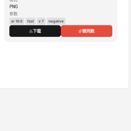
绿在月下幽深如潭。 每一次旋身都牵动满园草
PNG
木。茉莉的香气被气流裹挟着，缠绕她臂间叮当作
参数
响的镶钻金钏；纱丽飘带拂过橙花树枝，抖落的星
白花朵便与发间红宝石步摇坠下的流苏金穗共舞。
ar 16:9
fast
v 7
negative
园中大理石亭的穹窿下，她愈转愈疾，裙裾翻涌如
下载
做同款
孔雀开屏，金线在月华中熔成液态的光河。 此刻
她成了移动的宫殿。项间七层黄金璎珞缀着鸽血
红，随颈项转动将光芒泼向石柱，仿佛为廊柱镶上
流动的宝石绶带；腰链垂落的珍珠流苏扫过夜来香
丛，露水便缀成新的珠串。当旋转至月华最盛处，
满身珠宝骤然迸射光箭——钻石刺穿夜色，蓝宝石
漾出深海，红宝石燃起火焰，整座花园沦为她的宝
匣。 最终她定格在玫瑰园中心，纱丽下摆如倦鸟
收翼般缓缓垂落。月光沿着她发间斜插的钻石孔雀
簪流淌，在肩头黄金披纱上凝成霜华。那些随舞飞
扬的珠宝此刻静静伏回玉体，仿佛群星终于找到归
巢，唯余脚边被旋风卷起的绯红花瓣，仍在模仿着
方才的旋舞，一片片跌落月光铺就的绒毯。