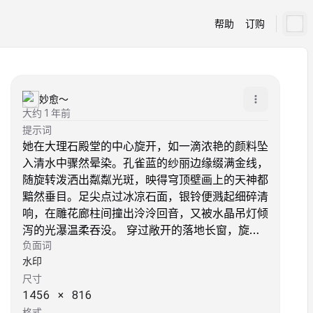
帮助
订购
妙愈～
大约 1 年前
提示词
她在大理石殿堂的中心旋开，如一滴浓艳的颜料坠
入清水中骤然晕染。孔雀蓝的纱丽边缘缀满金线，
随旋转泼洒出粼粼光斑，映得穹顶壁画上的天神都
黯然垂目。足尖点过冰凉石面，银铃便溅起细碎清
响，在雕花廊柱间撞出泠泠回音，又被水晶吊灯倾
泻的光瀑温柔吞没。 穿过敞开的落地长窗，旋转
负面词
便裹挟着夜风闯入花园。月光如银箔铺满小径，纱
水印
丽下摆扫过沾露的玫瑰，惊起几片深红花瓣粘上金
尺寸
线刺绣的藤蔓。她旋过喷泉时，水珠沾湿了薄纱，
1456
×
816
透出底下赤金脚镯的厚重轮廓，那环上镶嵌的祖母
格式