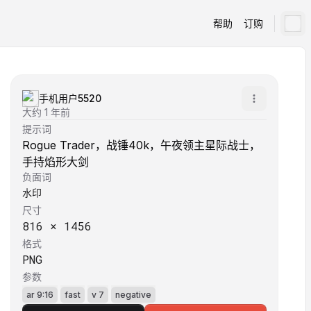
帮助
订购
手机用户5520
大约 1 年前
提示词
Rogue Trader，战锤40k，午夜领主星际战士，
手持焰形大剑
负面词
水印
尺寸
816
×
1456
格式
PNG
参数
ar 9:16
fast
v 7
negative