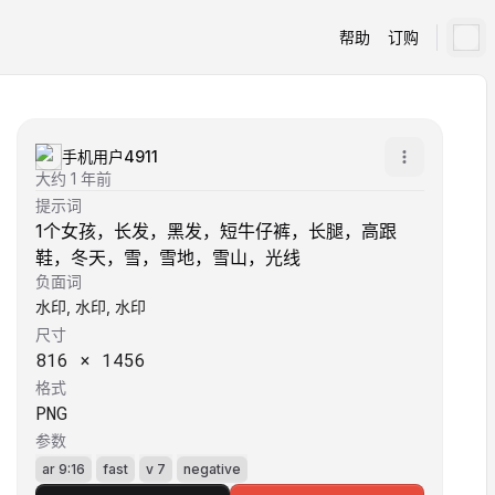
帮助
订购
手机用户4911
大约 1 年前
提示词
1个女孩，长发，黑发，短牛仔裤，长腿，高跟
鞋，冬天，雪，雪地，雪山，光线
负面词
水印, 水印, 水印
尺寸
816
×
1456
格式
PNG
参数
ar 9:16
fast
v 7
negative