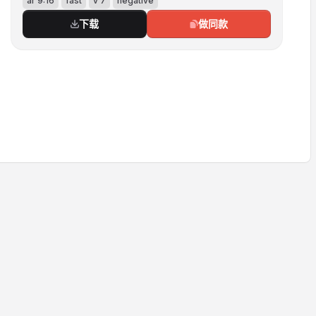
ar 9:16
fast
v 7
negative
下载
做同款